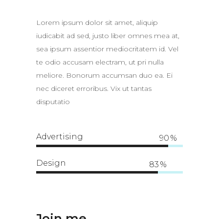
Lorem ipsum dolor sit amet, aliquip
iudicabit ad sed, justo liber omnes mea at,
sea ipsum assentior mediocritatem id. Vel
te odio accusam electram, ut pri nulla
meliore. Bonorum accumsan duo ea. Ei
nec diceret erroribus. Vix ut tantas
disputatio
Advertising
90
Design
83
Join me