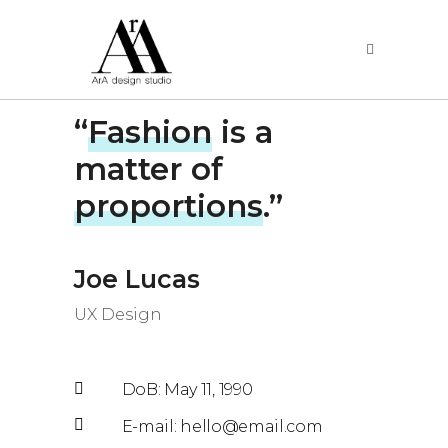
“
Fashion
is a
matter of
proportions
.”
Joe Lucas
UX Design
DoB: May 11, 1990
E-mail:
hello@email.com